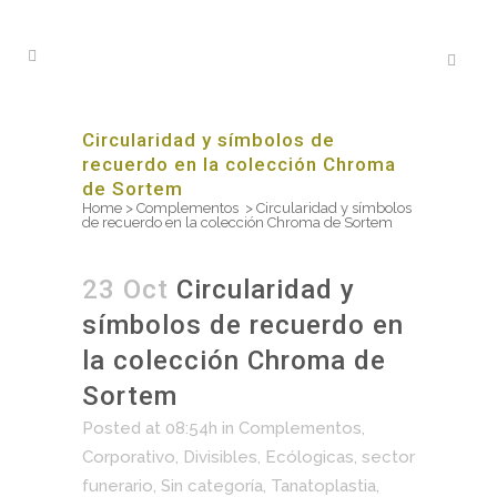
Circularidad y símbolos de
recuerdo en la colección Chroma
de Sortem
Home
>
Complementos
>
Circularidad y símbolos
de recuerdo en la colección Chroma de Sortem
23 Oct
Circularidad y
símbolos de recuerdo en
la colección Chroma de
Sortem
Posted at 08:54h
in
Complementos
,
Corporativo
,
Divisibles
,
Ecólogicas
,
sector
funerario
,
Sin categoría
,
Tanatoplastia
,