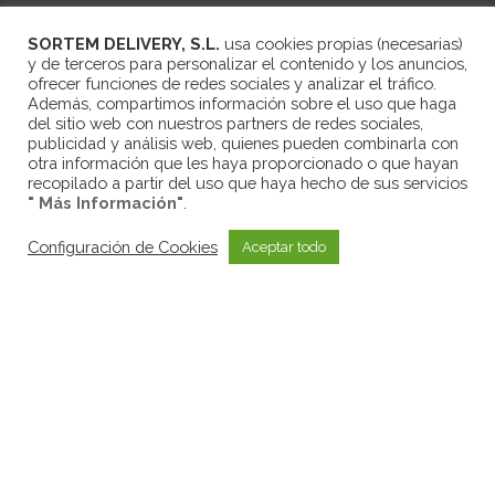
Política de privacidad
SORTEM DELIVERY, S.L.
usa cookies propias (necesarias)
y de terceros para personalizar el contenido y los anuncios,
Política de cookies
ofrecer funciones de redes sociales y analizar el tráfico.
Además, compartimos información sobre el uso que haga
del sitio web con nuestros partners de redes sociales,
publicidad y análisis web, quienes pueden combinarla con
otra información que les haya proporcionado o que hayan
recopilado a partir del uso que haya hecho de sus servicios
" Más Información"
.
©Sortem Delivery S.L. - Plaza de la Tecnología, 2 nave 5 - 08223 Terrassa
Configuración de Cookies
Aceptar todo
(BCN) - Tel. +34 93 143 54 70 - Email:
info@sortemglobal.com
SORTEM DELIVERY, SL ha sido beneficiaria de Fondos Europeos,
cuyo objetivo es la mejora de la competitividad de las PYMES, y
gracias al cual ha puesto en marcha un Plan de Acción con el objetivo