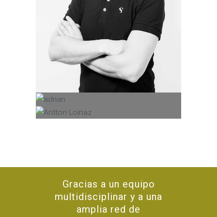
Adrián Hernández
Antton Loinaz
Operativa de Pedidos, Almacén y Picking
List
Estrategia y análisis empresarial /
Fundador
Gracias a un equipo
multidisciplinar y a una
amplia red de