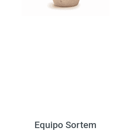
Con vocación de
fabricantes,
producimos nuestras
urnas ecológicas y las
distribuimos de forma
global junto con el
resto de productos de
nuestro catálogo.
Equipo Sortem