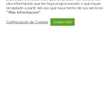
otra información que les haya proporcionado o que hayan
recopilado a partir del uso que haya hecho de sus servicios
" Más Información"
.
©Sortem Delivery S.L. - Plaza de la Tecnología, 2 nave 5 - 08223 Terrassa
Configuración de Cookies
Aceptar todo
(BCN) - Tel. +34 93 143 54 70 - Email:
info@sortemglobal.com
SORTEM DELIVERY, SL ha sido beneficiaria de Fondos Europeos,
cuyo objetivo es la mejora de la competitividad de las PYMES, y
gracias al cual ha puesto en marcha un Plan de Acción con el objetivo
de reforzar la digitalización y la competitividad de las pymes durante
el año 2025. Para ello ha contado con el apoyo del Programa Pyme
Digital de la Cámara de Comercio de Terrassa.
#EuropaSeSiente