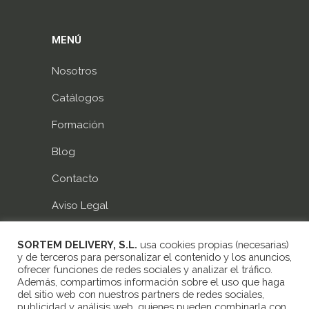
MENÚ
Nosotros
Catálogos
Formación
Blog
Contacto
Aviso Legal
Política de privacidad
SORTEM DELIVERY, S.L.
usa cookies propias (necesarias)
y de terceros para personalizar el contenido y los anuncios,
Política de cookies
ofrecer funciones de redes sociales y analizar el tráfico.
Además, compartimos información sobre el uso que haga
del sitio web con nuestros partners de redes sociales,
publicidad y análisis web, quienes pueden combinarla con