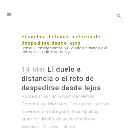
El duelo a distancia o el reto de
despedirse desde lejos
Home
>
Complementos
>
El duelo a distancia o el
reto de despedirse desde lejos
14 Mar
El duelo a
distancia o el reto de
despedirse desde lejos
Posted at 08:34h
in
Complementos
,
Corporativo
,
Divisibles
,
Ecólogicas
,
sector
funerario
,
Sin categoría
,
Tanatoplastia
,
urnas de diseño
,
urnas de diseño
by
Sortem
0
Likes
Share