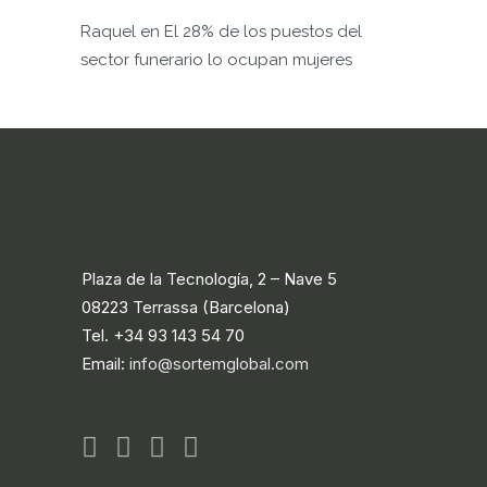
Raquel
en
El 28% de los puestos del
sector funerario lo ocupan mujeres
Plaza de la Tecnología, 2 – Nave 5
08223 Terrassa (Barcelona)
Tel. +34 93 143 54 70
Email:
info@sortemglobal.com