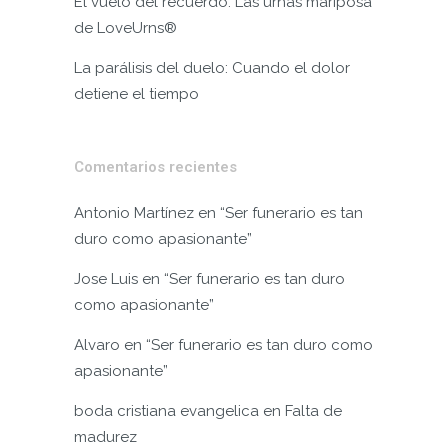
El vuelo del recuerdo: Las urnas mariposa
de LoveUrns®
La parálisis del duelo: Cuando el dolor
detiene el tiempo
Comentarios recientes
Antonio Martínez
en
“Ser funerario es tan
duro como apasionante”
Jose Luis
en
“Ser funerario es tan duro
como apasionante”
Alvaro
en
“Ser funerario es tan duro como
apasionante”
boda cristiana evangelica
en
Falta de
madurez