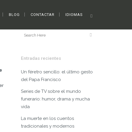
BLOG
CONTACTAR
IDIOMAS
>
Muerte y últimas voluntades: Testamento vital y digital
Entradas recientes
e
Un féretro sencillo: el último gesto
del Papa Francisco
er
Series de TV sobre el mundo
funerario: humor, drama y mucha
vida
La muerte en los cuentos
tradicionales y modernos