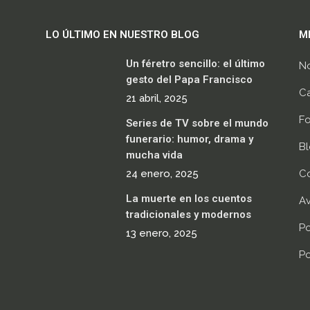
LO ÚLTIMO EN NUESTRO BLOG
M
Un féretro sencillo: el último
N
gesto del Papa Francisco
C
21 abril, 2025
F
Series de TV sobre el mundo
funerario: humor, drama y
B
mucha vida
24 enero, 2025
C
La muerte en los cuentos
Av
tradicionales y modernos
Po
13 enero, 2025
Po