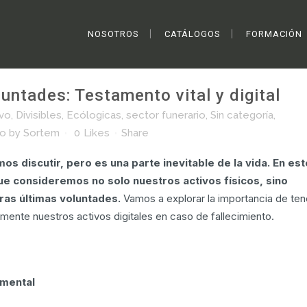
NOSOTROS
CATÁLOGOS
FORMACIÓN
untades: Testamento vital y digital
o vital y digital
Home
>
Complementos
ivo
,
Divisibles
,
Ecólogicas
,
sector funerario
,
Sin categoría
,
ño
by
Sortem
0
Likes
Share
 discutir, pero es una parte inevitable de la vida. En est
ue consideremos no solo nuestros activos físicos, sino
tras últimas voluntades.
Vamos a explorar la importancia de ten
ente nuestros activos digitales en caso de fallecimiento.
amental