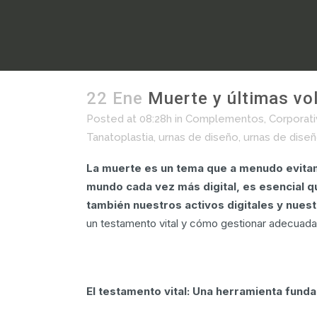
22 Ene
Muerte y últimas vol
Muerte y últimas voluntades: Testament
Posted at 08:28h
in
Complementos
,
Corporat
Tanatoplastia
,
urnas de diseño
,
urnas de dise
La muerte es un tema que a menudo evitamos
mundo cada vez más digital, es esencial q
también nuestros activos digitales y nues
un testamento vital y cómo gestionar adecuadam
El testamento vital: Una herramienta fund