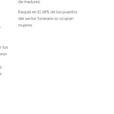
de madurez
Raquel
en
El 28% de los puestos
del sector funerario lo ocupan
mujeres
e
r tus
ceso
s.
s