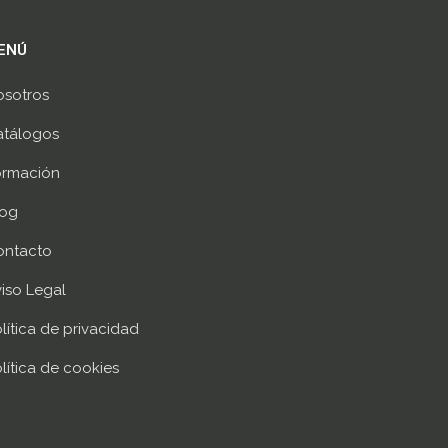
ENÚ
osotros
atálogos
ormación
log
ontacto
iso Legal
lítica de privacidad
lítica de cookies