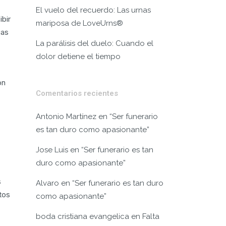
El vuelo del recuerdo: Las urnas
bir
mariposa de LoveUrns®
ias
La parálisis del duelo: Cuando el
dolor detiene el tiempo
on
Comentarios recientes
Antonio Martínez
en
“Ser funerario
es tan duro como apasionante”
Jose Luis
en
“Ser funerario es tan
duro como apasionante”
s
Alvaro
en
“Ser funerario es tan duro
tos
como apasionante”
boda cristiana evangelica
en
Falta