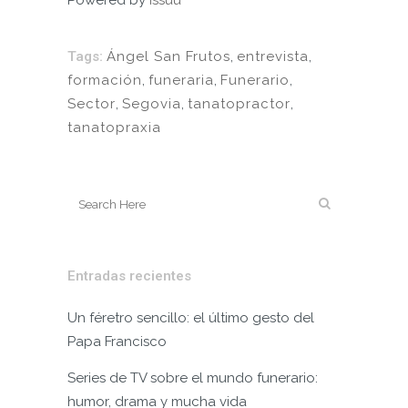
Powered by
Issuu
Tags:
Ángel San Frutos
,
entrevista
,
formación
,
funeraria
,
Funerario
,
Sector
,
Segovia
,
tanatopractor
,
tanatopraxia
Entradas recientes
Un féretro sencillo: el último gesto del
Papa Francisco
Series de TV sobre el mundo funerario:
humor, drama y mucha vida