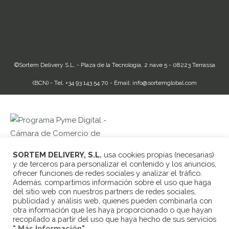
©Sortem Delivery S.L. - Plaza de la Tecnología, 2 nave 5 - 08223 Terrassa
(BCN) - Tel. +34 93 143 54 70 - Email:
info@sortemglobal.com
SORTEM DELIVERY, S.L.
usa cookies propias (necesarias)
y de terceros para personalizar el contenido y los anuncios,
SORTEM DELIVERY, SL ha sido beneficiaria de Fondos Europeos,
ofrecer funciones de redes sociales y analizar el tráfico.
cuyo objetivo es la mejora de la competitividad de las PYMES, y
Además, compartimos información sobre el uso que haga
gracias al cual ha puesto en marcha un Plan de Acción con el objetivo
del sitio web con nuestros partners de redes sociales,
de reforzar la digitalización y la competitividad de las pymes durante
publicidad y análisis web, quienes pueden combinarla con
el año 2025. Para ello ha contado con el apoyo del Programa Pyme
otra información que les haya proporcionado o que hayan
Digital de la Cámara de Comercio de Terrassa.
recopilado a partir del uso que haya hecho de sus servicios
#EuropaSeSiente
" Más Información"
.