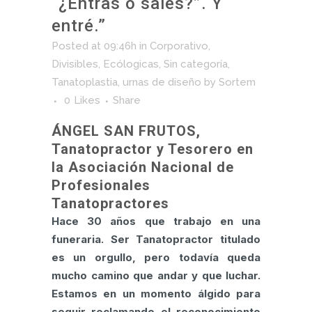
“¿Entras o sales?”. Y
entré.”
Posted at 09:46h
in
Corporativo
,
Divisibles
,
Ecólogicas
,
Sin categoría
,
Tanatoplastia
,
urnas de diseño
by
Sortem
0
Likes
Share
ÁNGEL SAN FRUTOS,
Tanatopractor y Tesorero en
la Asociación Nacional de
Profesionales
Tanatopractores
Hace 30 años que trabajo en una
funeraria. Ser Tanatopractor titulado
es un orgullo, pero todavía queda
mucho camino que andar y que luchar.
Estamos en un momento álgido para
seguir reclamando el reconocimiento